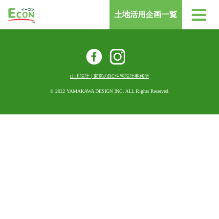
土地活用企画一覧
お問い合わせ
山川設計 | 東京のRC住宅設計事務所
3つの特徴
© 2022 YAMAKAWA DESIGN INC. ALL Rights Reserved.
ECONの使い方
オーナー様の声
事例紹介
よくあるご質問