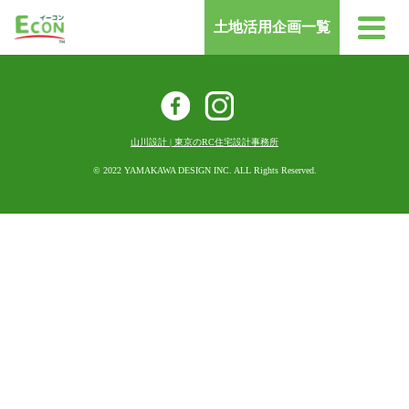
土地活用企画一覧
お問い合わせ
山川設計 | 東京のRC住宅設計事務所
3つの特徴
© 2022 YAMAKAWA DESIGN INC. ALL Rights Reserved.
ECONの使い方
オーナー様の声
事例紹介
よくあるご質問